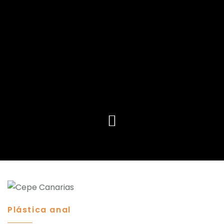
Inicio
Plástica anal
Procedimientos
Corrección estética para reducir molestias
es
Equipo Médico
Artículos
Contacto
Plástica anal